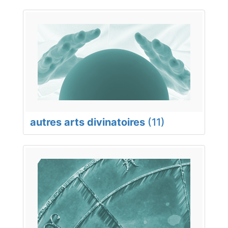
autres arts divinatoires
(11)