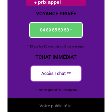
VOYANCE PRIVÉE
04 89 85 50 50 *
* 15 eur les 10 min puis coût par min supp
TCHAT IMMÉDIAT
Accès Tchat **
** crédits gratuits à l'inscription
Votre publicité ici