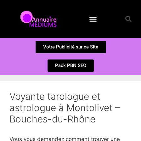
Annuaire des Médiums
Questions et Réponses
Soumission d’un site
Votre Publicité sur ce Site
Pack PBN SEO
Voyante tarologue et
astrologue à Montolivet –
Bouches-du-Rhône
Vous vous demandez comment trouver une