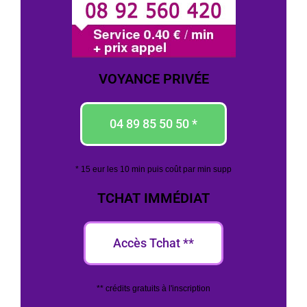
VOYANCE PRIVÉE
04 89 85 50 50 *
* 15 eur les 10 min puis coût par min supp
TCHAT IMMÉDIAT
Accès Tchat **
** crédits gratuits à l'inscription