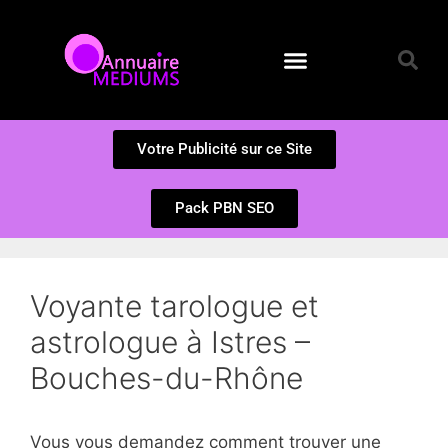
Annuaire des Médiums
Questions et Réponses
Soumission d’un site
Votre Publicité sur ce Site
Pack PBN SEO
Voyante tarologue et
astrologue à Istres –
Bouches-du-Rhône
Vous vous demandez comment trouver une