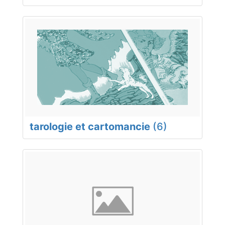
tarologie et cartomancie
(6)