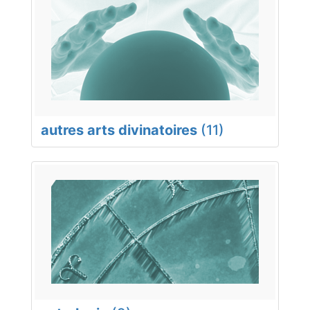
autres arts divinatoires
(11)