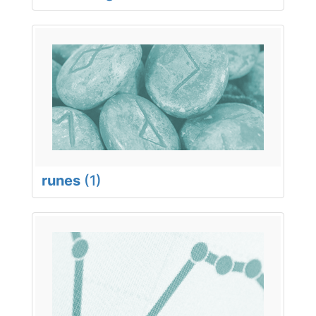
runes
(1)