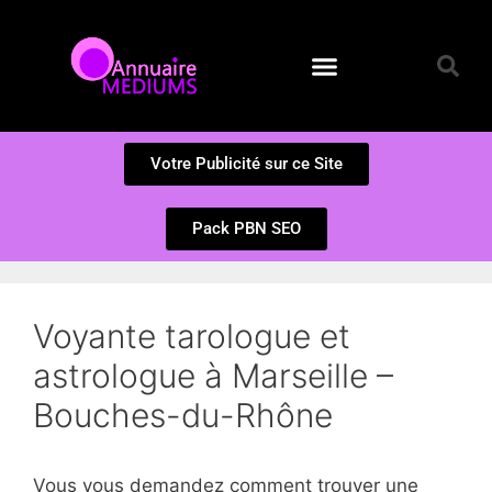
Annuaire des Médiums
Questions et Réponses
Soumission d’un site
Votre Publicité sur ce Site
Pack PBN SEO
Voyante tarologue et
astrologue à Marseille –
Bouches-du-Rhône
Vous vous demandez comment trouver une