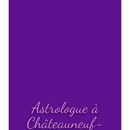
Astrologue à
Châteauneuf-