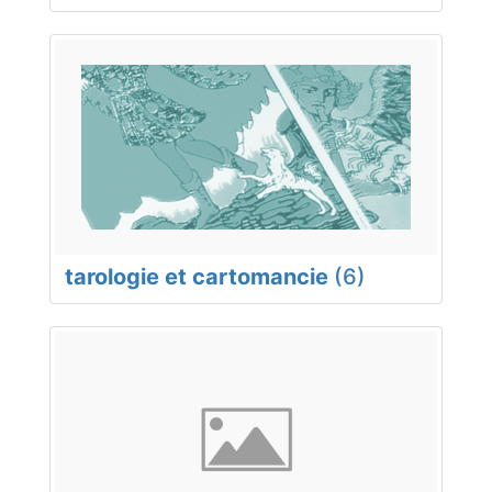
tarologie et cartomancie
(6)