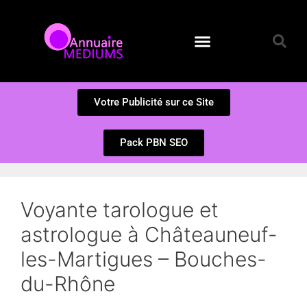
Annuaire des Médiums
Questions et Réponses
Soumission d’un site
Votre Publicité sur ce Site
Pack PBN SEO
Voyante tarologue et
astrologue à Châteauneuf-
les-Martigues – Bouches-
du-Rhône