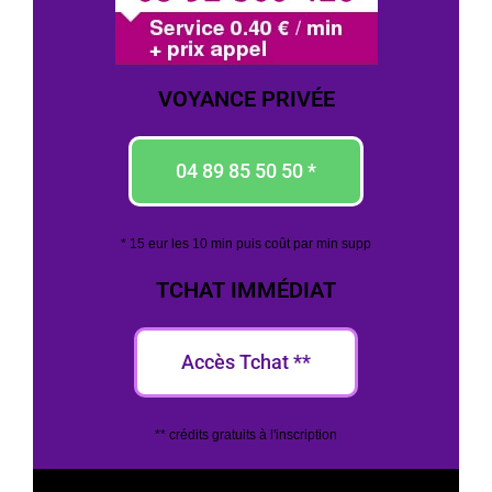
VOYANCE PRIVÉE
04 89 85 50 50 *
* 15 eur les 10 min puis coût par min supp
TCHAT IMMÉDIAT
Accès Tchat **
** crédits gratuits à l'inscription