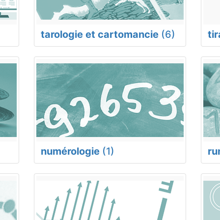
tarologie et cartomancie
(6)
ti
numérologie
(1)
ru