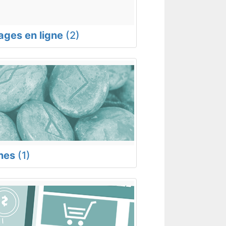
rages en ligne
(2)
nes
(1)