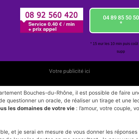
04 89 85 50 50
*
* 15 eur les 10 min puis coût
supp
Votre publicité ici
rtement Bouches-du-Rhône, il est possible de faire une
de questionner un oracle, de réaliser un tirage et une le
ous les domaines de votre vie
: l’amour, votre couple, v
ble, et je serai en mesure de vous donner les réponses