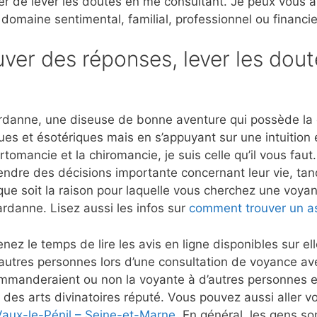
er de lever les doutes en me consultant. Je peux vous 
 domaine sentimental, familial, professionnel ou financie
ver des réponses, lever les dout
danne, une diseuse de bonne aventure qui possède la ca
ues et ésotériques mais en s’appuyant sur une intuition
rtomancie et la chiromancie, je suis celle qu’il vous fau
rendre des décisions importante concernant leur vie, tan
que soit la raison pour laquelle vous cherchez une voyant
rdanne. Lisez aussi les infos sur
comment trouver un as
nez le temps de lire les avis en ligne disponibles sur e
’autres personnes lors d’une consultation de voyance 
mmanderaient ou non la voyante à d’autres personnes et
 des arts divinatoires réputé. Vous pouvez aussi aller vo
Vaux-le-Pénil – Seine-et-Marne
. En général, les gens son