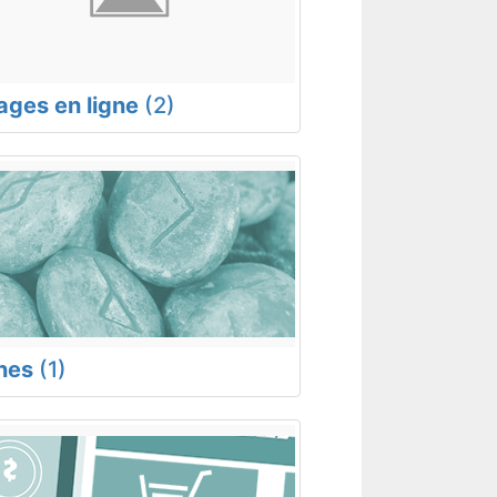
rages en ligne
(2)
nes
(1)