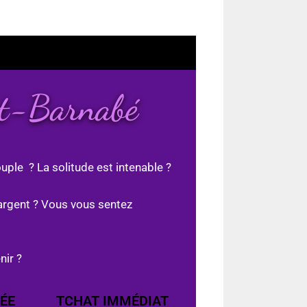
nt-Barnabé
uple ? La solitude est intenable ?
argent ? Vous vous sentez
nir ?
ÉE
TCHAT IMMÉDIAT