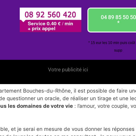
04 89 85 50 50
*
* 15 eur les 10 min puis coût
supp
Votre publicité ici
rtement Bouches-du-Rhône, il est possible de faire une
de questionner un oracle, de réaliser un tirage et une le
ous les domaines de votre vie
: l’amour, votre couple, v
ble, et je serai en mesure de vous donner les réponses