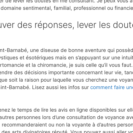
er de lever les doutes en me consultant. Je peux vous 
 domaine sentimental, familial, professionnel ou financie
ver des réponses, lever les dout
nt-Barnabé, une diseuse de bonne aventure qui possède 
stiques et ésotériques mais en s’appuyant sur une intui
rtomancie et la chiromancie, je suis celle qu’il vous fau
rendre des décisions importante concernant leur vie, tan
que soit la raison pour laquelle vous cherchez une voyant
int-Barnabé. Lisez aussi les infos sur
comment faire un
nez le temps de lire les avis en ligne disponibles sur e
autres personnes lors d’une consultation de voyance a
 recommanderaient ou non la voyante à d’autres person
 des arts divinatoires réputé. Vous pouvez aussi aller vo