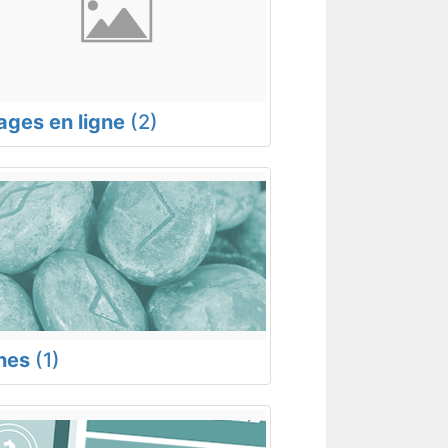
rages en ligne
(2)
nes
(1)