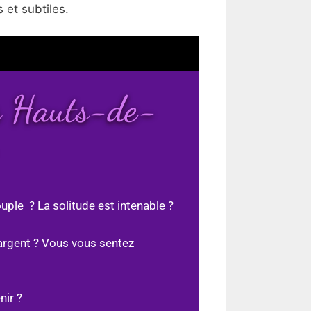
 et subtiles.
es Hauts-de-
uple ? La solitude est intenable ?
argent ? Vous vous sentez
nir ?