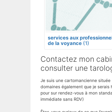
services aux professionne
de la voyance
(1)
Contactez mon cabin
consulter une tarol
Je suis une cartomancienne située d
domaines également que je serais h
pour sur rendez-vous à mon standar
immédiate sans RDV)
Êtes-vous curieux de ce que l’aveni