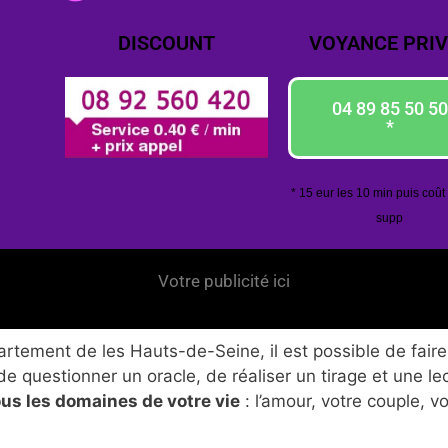
DISCOUNT
VOYANCE PRIV
04 89 85 50 50
*
* 15 eur les 10 min puis coût
supp
Votre publicité ici
tement de les Hauts-de-Seine, il est possible de faire
de questionner un oracle, de réaliser un tirage et une le
ous les domaines de votre vie
: l’amour, votre couple, v