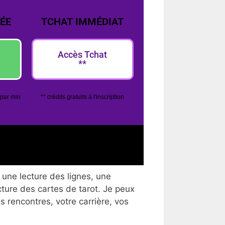
ÉE
TCHAT IMMÉDIAT
Accès Tchat
**
 par min
** crédits gratuits à l'inscription
 une lecture des lignes, une
cture des cartes de tarot. Je peux
os rencontres, votre carrière, vos