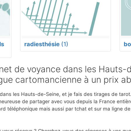
ls
radiesthésie
(1)
bo
et de voyance dans les Hauts-
ogue cartomancienne à un prix a
ans les Hauts-de-Seine, et je fais des tirages de tarot.
eureuse de partager avec vous depuis la France entière
d téléphonique mais aussi par tchat et sur ma ligne d
r vous réserve ? Cherchez-vous des réponses à vos ques