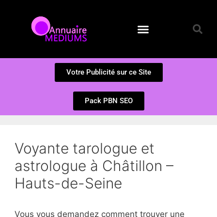
Annuaire des Médiums
Questions et Réponses
Soumission d’un site
Votre Publicité sur ce Site
Pack PBN SEO
Voyante tarologue et
astrologue à Châtillon –
Hauts-de-Seine
Vous vous demandez comment trouver une