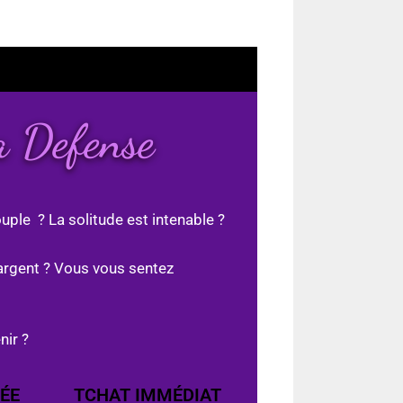
a Defense
uple ? La solitude est intenable ?
argent ? Vous vous sentez
nir ?
ÉE
TCHAT IMMÉDIAT