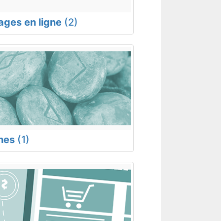
rages en ligne
(2)
nes
(1)