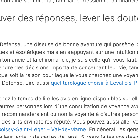
 domaine sentimental, familial, professionnel ou financie
ver des réponses, lever les dout
Defense, une diseuse de bonne aventure qui possède la 
ues et ésotériques mais en s’appuyant sur une intuition
rtomancie et la chiromancie, je suis celle qu’il vous fau
rendre des décisions importante concernant leur vie, tan
que soit la raison pour laquelle vous cherchez une voyant
a Defense. Lire aussi
quel tarologue choisir à Levallois-P
nez le temps de lire les avis en ligne disponibles sur e
autres personnes lors d’une consultation de voyance a
 recommanderaient ou non la voyante à d’autres person
 des arts divinatoires réputé. Vous pouvez aussi aller vo
 Boissy-Saint-Léger – Val-de-Marne
. En général, les gen
 leur lecteur de cartes de tarot. Si vous faites vos dev