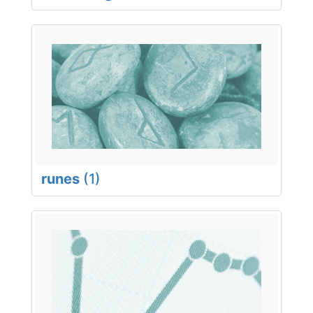
runes
(1)