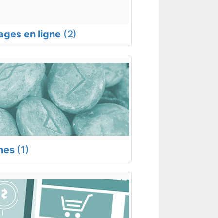
rages en ligne
(2)
nes
(1)