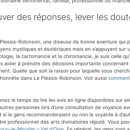
 domaine sentimental, familial, professionnel ou financie
ver des réponses, lever les dout
Plessis-Robinson, une diseuse de bonne aventure qui p
moyens mystiques et ésotériques mais en s’appuyant sur 
ogie, la cartomancie et la chiromancie, je suis celle qu
es aider à prendre des décisions importante concernant l
ment. Quelle que soit la raison pour laquelle vous cherch
t honnête dans Le Plessis-Robinson. Voir aussi
comment 
nez le temps de lire les avis en ligne disponibles sur e
autres personnes lors d’une consultation de voyance av
si le gens recommanderaient ou non la voyante à d’autr
re professionnel des arts divinatoires réputé. Vous pouv
ouy-le-Moutier – Val d’Oise
. En général, les gens sont a