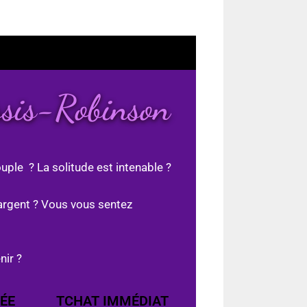
ssis-Robinson
uple ? La solitude est intenable ?
argent ? Vous vous sentez
nir ?
ÉE
TCHAT IMMÉDIAT