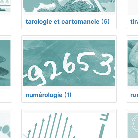
tarologie et cartomancie
(6)
ti
numérologie
(1)
ru