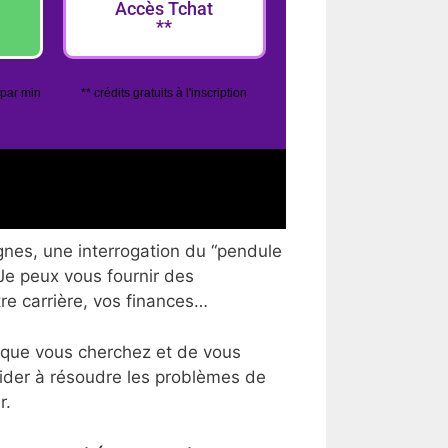
Accès Tchat
**
 par min
** crédits gratuits à l'inscription
gnes, une interrogation du “pendule
 Je peux vous fournir des
tre carrière, vos finances…
 que vous cherchez et de vous
aider à résoudre les problèmes de
r.