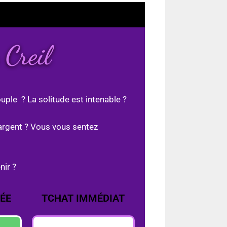
 Creil
uple ? La solitude est intenable ?
argent ? Vous vous sentez
nir ?
ÉE
TCHAT IMMÉDIAT