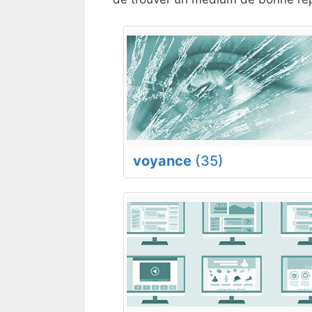
voyance
(35)