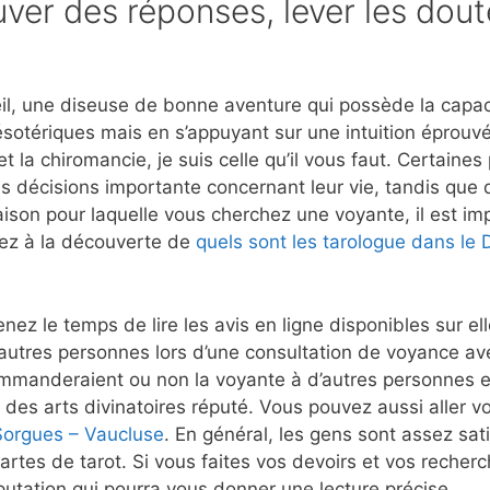
ver des réponses, lever les dout
l, une diseuse de bonne aventure qui possède la capacit
ésotériques mais en s’appuyant sur une intuition éprou
t la chiromancie, je suis celle qu’il vous faut. Certaine
s décisions importante concernant leur vie, tandis que d
aison pour laquelle vous cherchez une voyante, il est imp
tez à la découverte de
quels sont les tarologue dans le
nez le temps de lire les avis en ligne disponibles sur e
autres personnes lors d’une consultation de voyance av
mmanderaient ou non la voyante à d’autres personnes et
 des arts divinatoires réputé. Vous pouvez aussi aller vo
Sorgues – Vaucluse
. En général, les gens sont assez sati
artes de tarot. Si vous faites vos devoirs et vos recher
tation qui pourra vous donner une lecture précise.