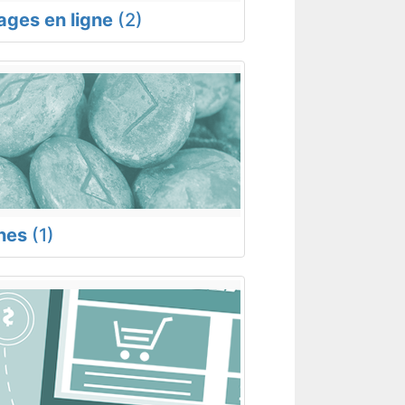
rages en ligne
(2)
nes
(1)