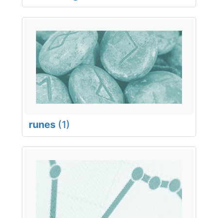
runes
(1)