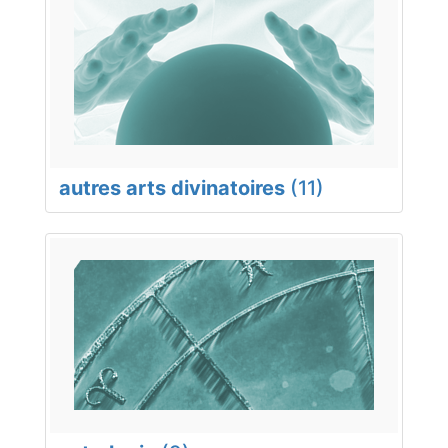
autres arts divinatoires
(11)