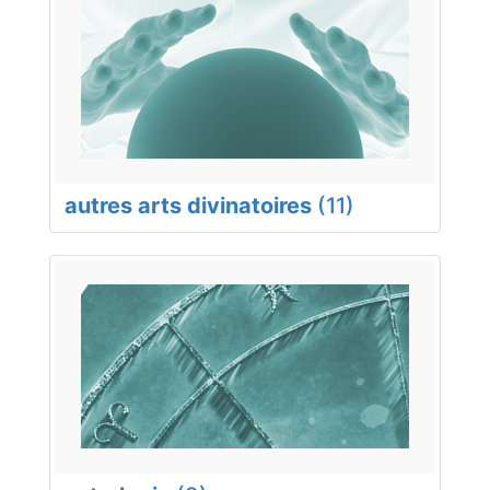
autres arts divinatoires
(11)