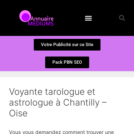
Annuaire des Médiums
Questions et Réponses
Soumission d’un site
Votre Publicité sur ce Site
Pack PBN SEO
Voyante tarologue et
astrologue à Chantilly –
Oise
Vous vous demandez comment trouver une