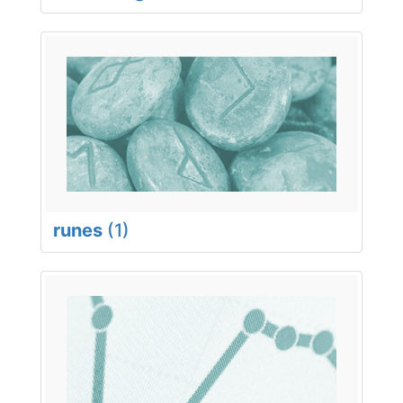
runes
(1)