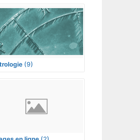
trologie
(9)
rages en ligne
(2)