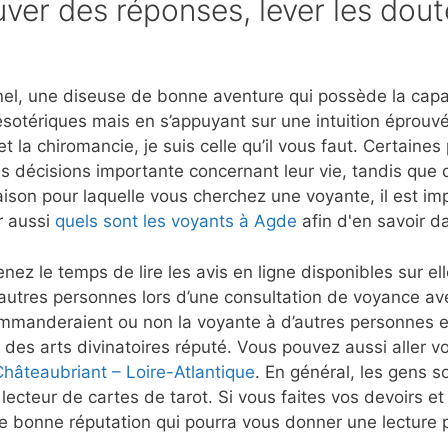
ver des réponses, lever les dout
el, une diseuse de bonne aventure qui possède la capaci
ésotériques mais en s’appuyant sur une intuition éprou
t la chiromancie, je suis celle qu’il vous faut. Certaine
s décisions importante concernant leur vie, tandis que d
aison pour laquelle vous cherchez une voyante, il est imp
r aussi
quels sont les voyants à Agde
afin d'en savoir d
nez le temps de lire les avis en ligne disponibles sur e
autres personnes lors d’une consultation de voyance a
mmanderaient ou non la voyante à d’autres personnes et
 des arts divinatoires réputé. Vous pouvez aussi aller vo
Châteaubriant – Loire-Atlantique
. En général, les gens so
lecteur de cartes de tarot. Si vous faites vos devoirs e
 bonne réputation qui pourra vous donner une lecture p