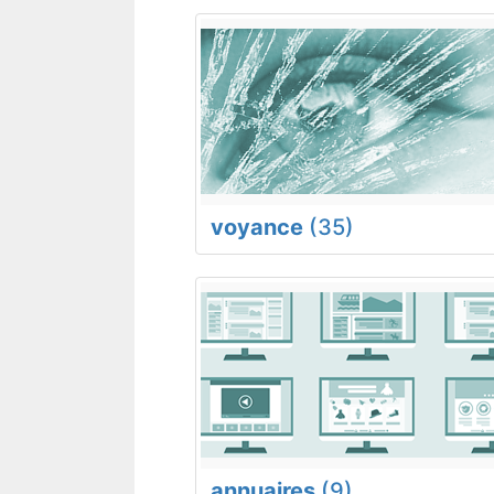
voyance
(35)
annuaires
(9)