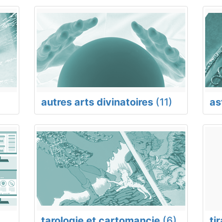
autres arts divinatoires
(11)
as
tarologie et cartomancie
(6)
ti