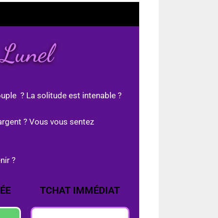
 Lunel
uple ? La solitude est intenable ?
argent ? Vous vous sentez
nir ?
ÉE
TCHAT IMMÉDIAT