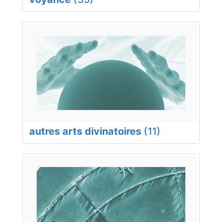
autres arts divinatoires
(11)