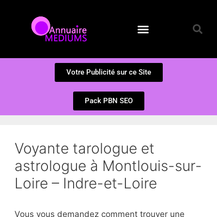
Annuaire des Médiums
Questions et Réponses
Soumission d’un site
Votre Publicité sur ce Site
Pack PBN SEO
Voyante tarologue et
astrologue à Montlouis-sur-
Loire – Indre-et-Loire
Vous vous demandez comment trouver une