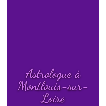
Astrologue à
Montlouis-sur-
Loire