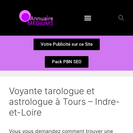
Annuaire des Médiums
Questions et Réponses
Soumission d’un site
Votre Publicité sur ce Site
Pack PBN SEO
Voyante tarologue et
astrologue à Tours – Indre-
et-Loire
Vous vous demandez comment trouver une