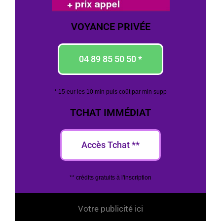
VOYANCE PRIVÉE
04 89 85 50 50 *
* 15 eur les 10 min puis coût par min supp
TCHAT IMMÉDIAT
Accès Tchat **
** crédits gratuits à l'inscription
Votre publicité ici