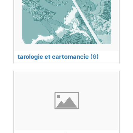
tarologie et cartomancie
(6)