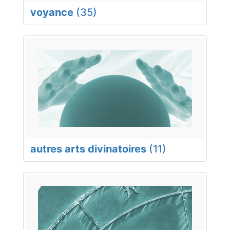
voyance
(35)
autres arts divinatoires
(11)