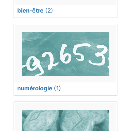
bien-être
(2)
numérologie
(1)