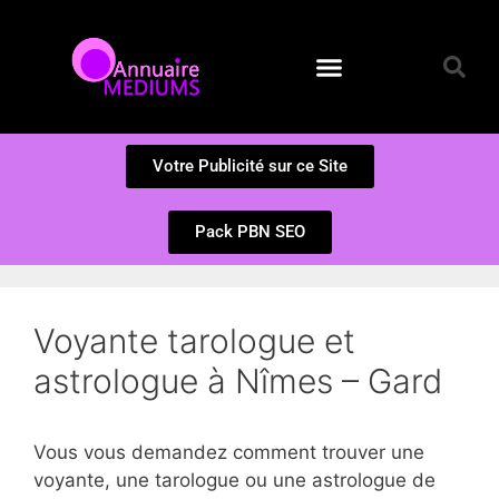
Annuaire des Médiums
Questions et Réponses
Soumission d’un site
Votre Publicité sur ce Site
Pack PBN SEO
Voyante tarologue et
astrologue à Nîmes – Gard
Vous vous demandez comment trouver une
voyante, une tarologue ou une astrologue de