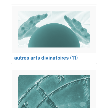
autres arts divinatoires
(11)