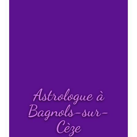
Astrologue à
Bagnols-sur-
Cèze