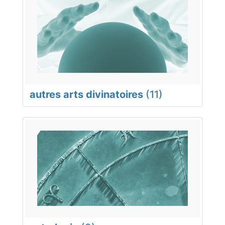
autres arts divinatoires
(11)