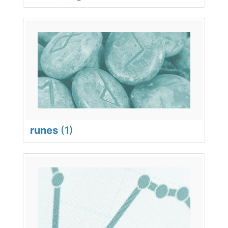
runes
(1)