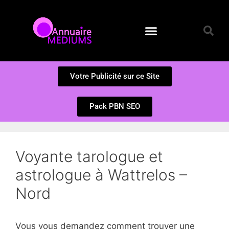
Annuaire des Médiums
Questions et Réponses
Soumission d’un site
Votre Publicité sur ce Site
Pack PBN SEO
Voyante tarologue et
astrologue à Wattrelos –
Nord
Vous vous demandez comment trouver une