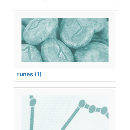
runes
(1)