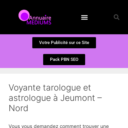
Annuaire des Médiums
Questions et Réponses
Soumission d’un site
Votre Publicité sur ce Site
Pack PBN SEO
Voyante tarologue et
astrologue à Jeumont –
Nord
Vous vous demandez comment trouver une