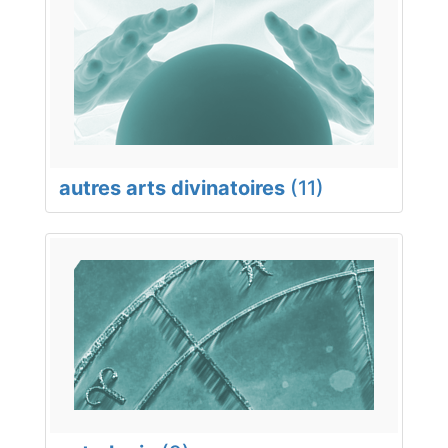
autres arts divinatoires
(11)