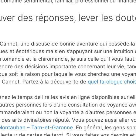
 domaine sentimental, familial, professionnel ou financie
ver des réponses, lever les dout
Cannet, une diseuse de bonne aventure qui possède la c
ues et ésotériques mais en s’appuyant sur une intuition
rtomancie et la chiromancie, je suis celle qu’il vous fau
rendre des décisions importante concernant leur vie, tan
que soit la raison pour laquelle vous cherchez une voyant
e Cannet. Partez à la découverte de
quel tarologue chois
nez le temps de lire les avis en ligne disponibles sur e
’autres personnes lors d’une consultation de voyance a
mmanderaient ou non la voyante à d’autres personnes et
 des arts divinatoires réputé. Vous pouvez aussi aller vo
 Montauban – Tarn-et-Garonne
. En général, les gens sont
lecteur de cartes de tarot. Si vous faites vos devoirs e