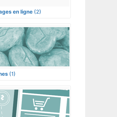
rages en ligne
(2)
nes
(1)