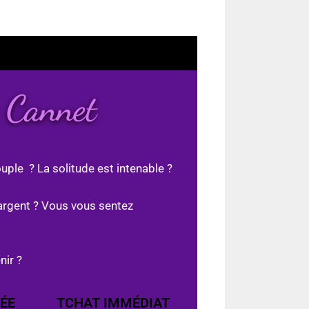
 Cannet
uple ? La solitude est intenable ?
argent ? Vous vous sentez
nir ?
ÉE
TCHAT IMMÉDIAT