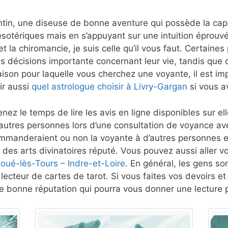
tin, une diseuse de bonne aventure qui possède la capac
ésotériques mais en s’appuyant sur une intuition éprou
t la chiromancie, je suis celle qu’il vous faut. Certaine
s décisions importante concernant leur vie, tandis que d
aison pour laquelle vous cherchez une voyante, il est imp
ir aussi
quel astrologue choisir à Livry-Gargan
si vous a
nez le temps de lire les avis en ligne disponibles sur e
autres personnes lors d’une consultation de voyance a
mmanderaient ou non la voyante à d’autres personnes et
 des arts divinatoires réputé. Vous pouvez aussi aller vo
Joué-lès-Tours – Indre-et-Loire
. En général, les gens son
lecteur de cartes de tarot. Si vous faites vos devoirs e
 bonne réputation qui pourra vous donner une lecture p