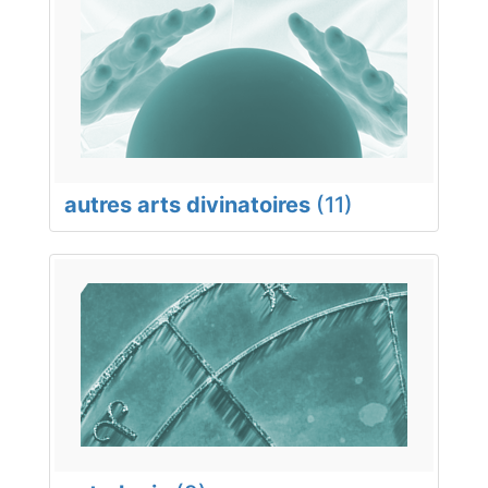
autres arts divinatoires
(11)