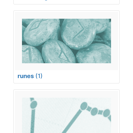
runes
(1)