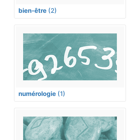
bien-être
(2)
numérologie
(1)