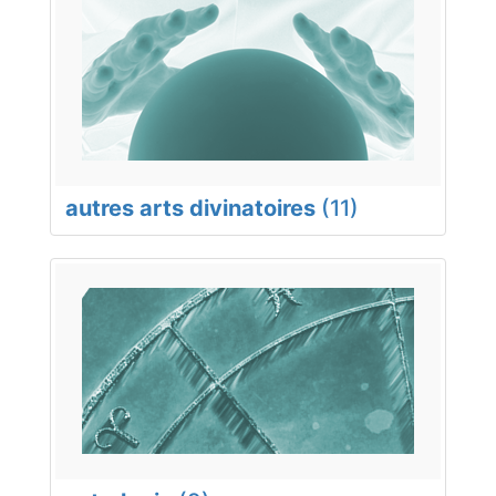
autres arts divinatoires
(11)