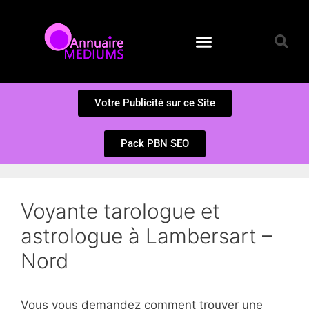
Annuaire des Médiums
Questions et Réponses
Soumission d’un site
Votre Publicité sur ce Site
Pack PBN SEO
Voyante tarologue et
astrologue à Lambersart –
Nord
Vous vous demandez comment trouver une