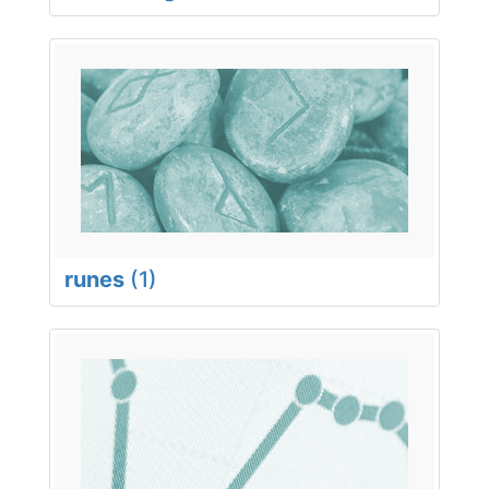
runes
(1)