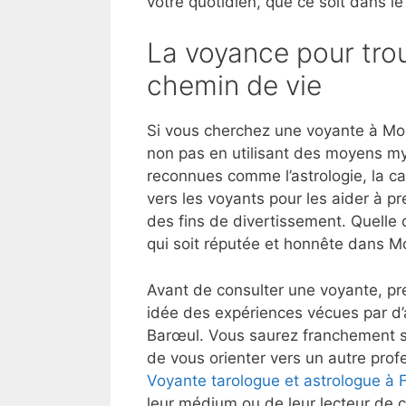
votre quotidien, que ce soit dans le
La voyance pour trou
chemin de vie
Si vous cherchez une voyante à Mon
non pas en utilisant des moyens my
reconnues comme l’astrologie, la ca
vers les voyants pour les aider à p
des fins de divertissement. Quelle 
qui soit réputée et honnête dans 
Avant de consulter une voyante, pre
idée des expériences vécues par d
Barœul. Vous saurez franchement si
de vous orienter vers un autre profe
Voyante tarologue et astrologue à F
leur médium ou de leur lecteur de c