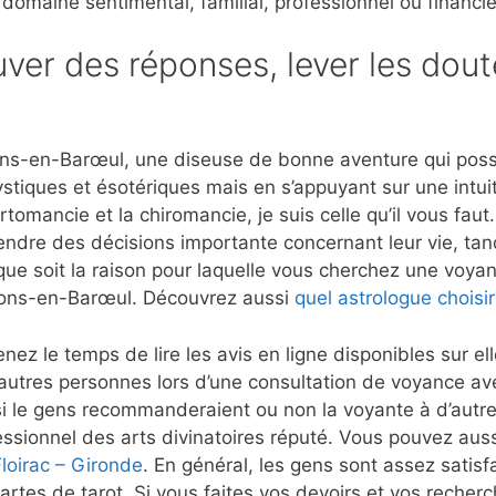
 domaine sentimental, familial, professionnel ou financie
ver des réponses, lever les dout
s-en-Barœul, une diseuse de bonne aventure qui possèd
stiques et ésotériques mais en s’appuyant sur une intui
rtomancie et la chiromancie, je suis celle qu’il vous fau
rendre des décisions importante concernant leur vie, tan
que soit la raison pour laquelle vous cherchez une voyant
Mons-en-Barœul. Découvrez aussi
quel astrologue choisi
nez le temps de lire les avis en ligne disponibles sur e
’autres personnes lors d’une consultation de voyance 
 le gens recommanderaient ou non la voyante à d’autre
ssionnel des arts divinatoires réputé. Vous pouvez aussi
loirac – Gironde
. En général, les gens sont assez satisfa
artes de tarot. Si vous faites vos devoirs et vos recher