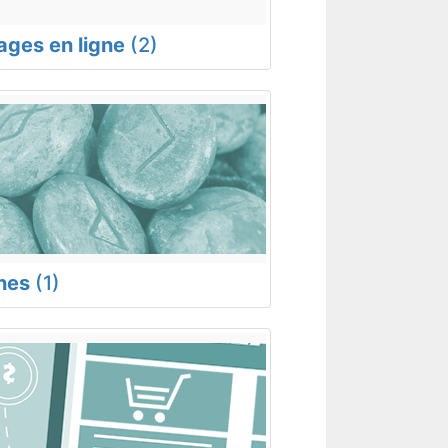
rages en ligne
(2)
nes
(1)