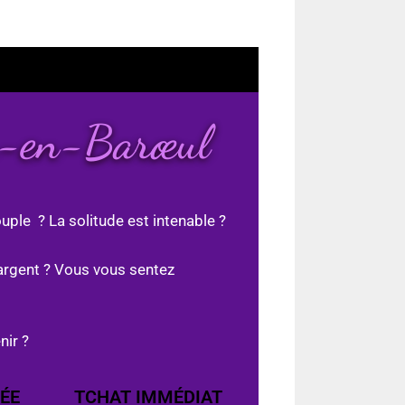
s-en-Barœul
uple ? La solitude est intenable ?
argent ? Vous vous sentez
nir ?
ÉE
TCHAT IMMÉDIAT