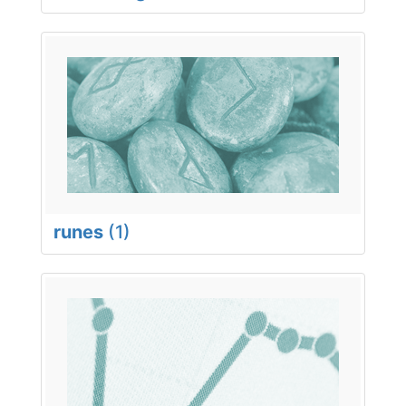
runes
(1)