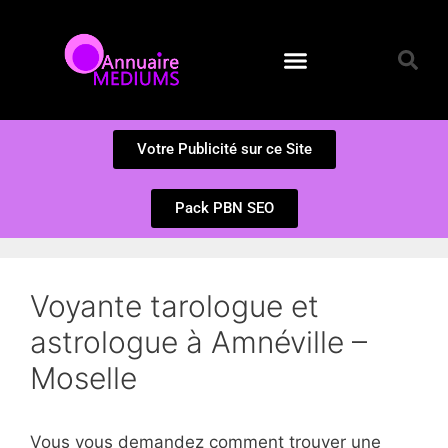
Annuaire des Médiums
Questions et Réponses
Soumission d’un site
Votre Publicité sur ce Site
Pack PBN SEO
Voyante tarologue et
astrologue à Amnéville –
Moselle
Vous vous demandez comment trouver une