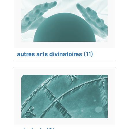
autres arts divinatoires
(11)