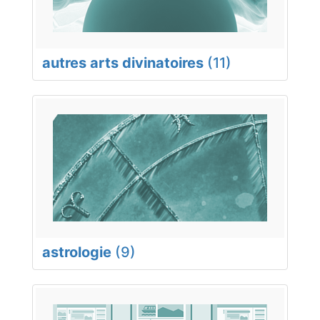
autres arts divinatoires
(11)
astrologie
(9)