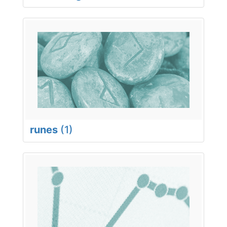
runes
(1)