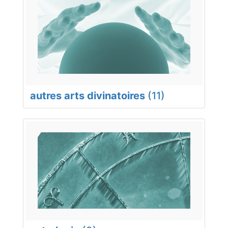
autres arts divinatoires
(11)