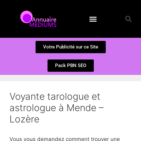
Annuaire des Médiums
Questions et Réponses
Soumission d’un site
Votre Publicité sur ce Site
Pack PBN SEO
Voyante tarologue et
astrologue à Mende –
Lozère
Vous vous demandez comment trouver une