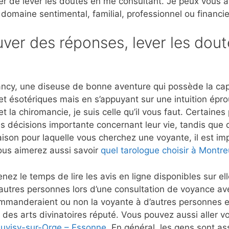
er de lever les doutes en me consultant. Je peux vous 
 domaine sentimental, familial, professionnel ou financie
ver des réponses, lever les dout
ncy, une diseuse de bonne aventure qui possède la capac
et ésotériques mais en s’appuyant sur une intuition ép
t la chiromancie, je suis celle qu’il vous faut. Certaine
s décisions importante concernant leur vie, tandis que d
aison pour laquelle vous cherchez une voyante, il est imp
ous aimerez aussi savoir
quel tarologue choisir à Montre
nez le temps de lire les avis en ligne disponibles sur e
autres personnes lors d’une consultation de voyance a
mmanderaient ou non la voyante à d’autres personnes et
 des arts divinatoires réputé. Vous pouvez aussi aller vo
Juvisy-sur-Orge – Essonne
. En général, les gens sont ass