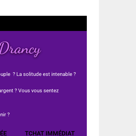
 Drancy
uple ? La solitude est intenable ?
argent ? Vous vous sentez
nir ?
ÉE
TCHAT IMMÉDIAT