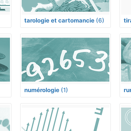
tarologie et cartomancie
(6)
ti
numérologie
(1)
ru