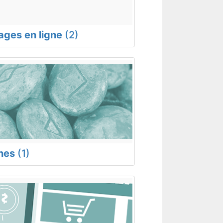
rages en ligne
(2)
nes
(1)