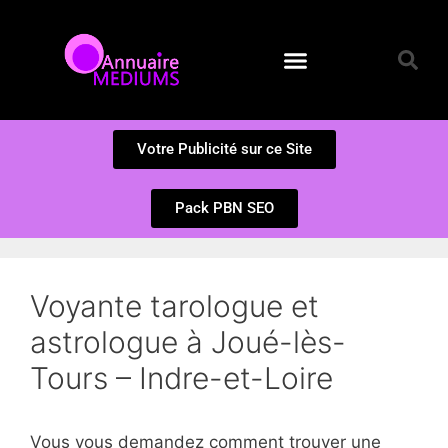
Annuaire des Médiums
Questions et Réponses
Soumission d’un site
Votre Publicité sur ce Site
Pack PBN SEO
Voyante tarologue et
astrologue à Joué-lès-
Tours – Indre-et-Loire
Vous vous demandez comment trouver une