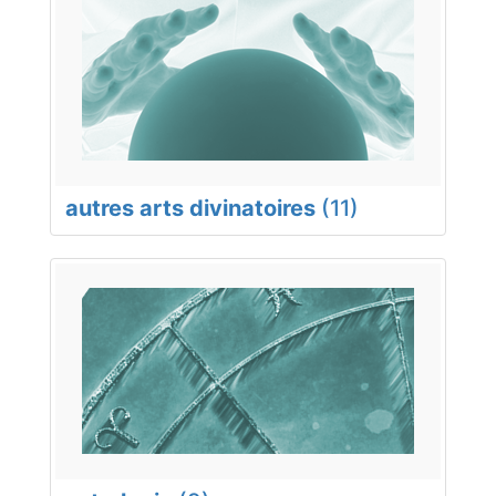
autres arts divinatoires
(11)