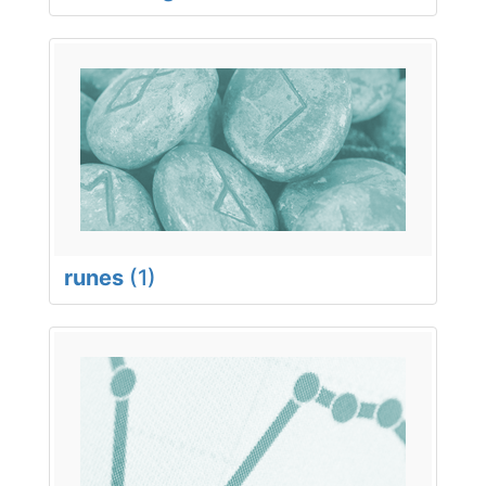
runes
(1)