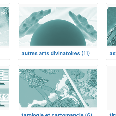
autres arts divinatoires
(11)
as
tarologie et cartomancie
(6)
ti