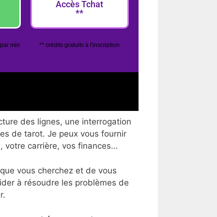
Accès Tchat
**
 par min
** crédits gratuits à l'inscription
ture des lignes, une interrogation
tes de tarot. Je peux vous fournir
, votre carrière, vos finances…
 que vous cherchez et de vous
aider à résoudre les problèmes de
r.