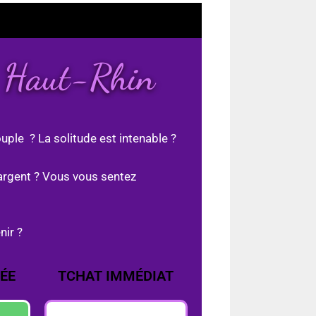
e Haut-Rhin
uple ? La solitude est intenable ?
argent ? Vous vous sentez
nir ?
ÉE
TCHAT IMMÉDIAT