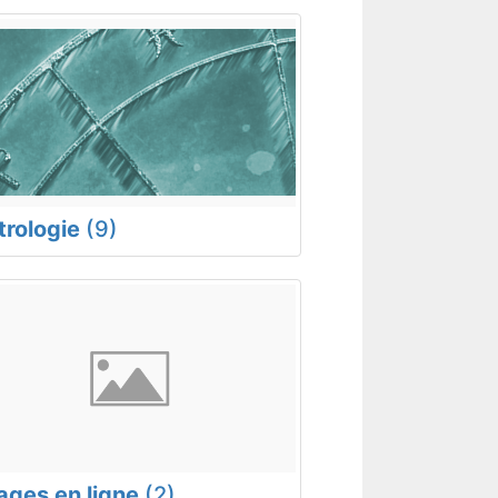
trologie
(9)
rages en ligne
(2)