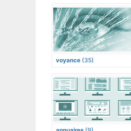
voyance
(35)
annuaires
(9)