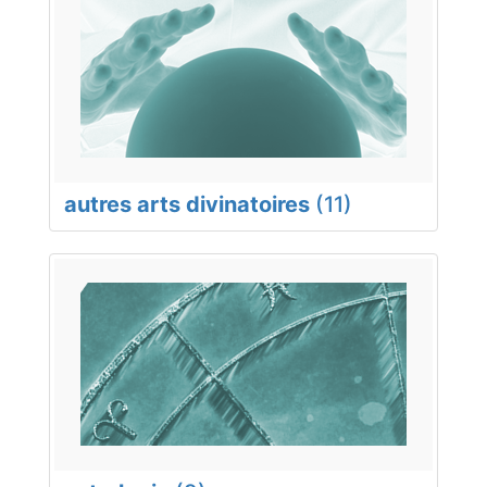
autres arts divinatoires
(11)