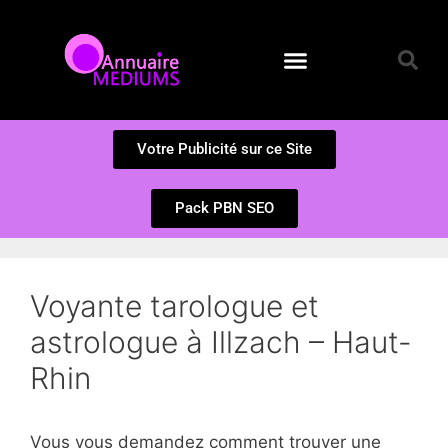
Annuaire des Médiums
Questions et Réponses
Soumission d’un site
Votre Publicité sur ce Site
Pack PBN SEO
Voyante tarologue et
astrologue à Illzach – Haut-
Rhin
Vous vous demandez comment trouver une