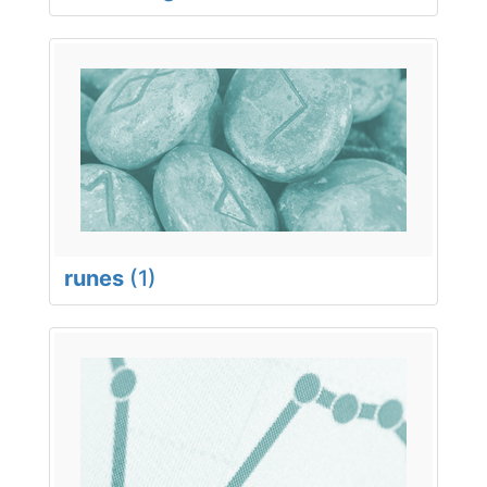
runes
(1)