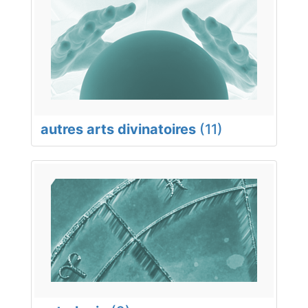
autres arts divinatoires
(11)