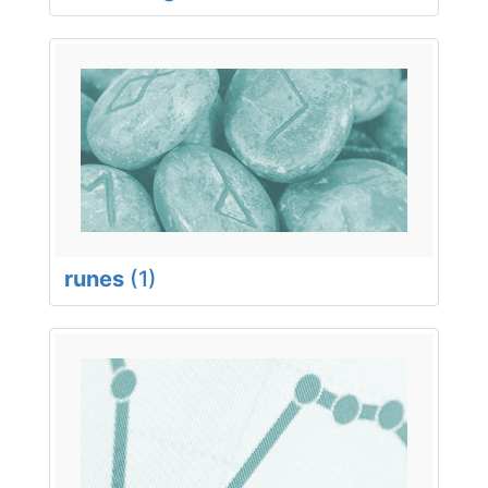
runes
(1)