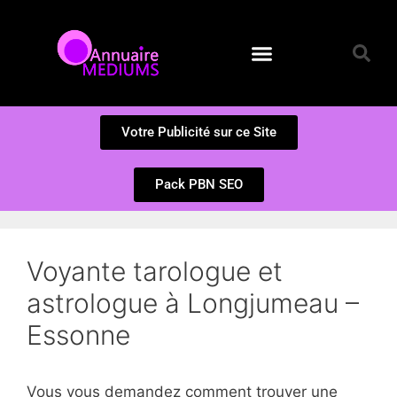
Annuaire des Médiums
Questions et Réponses
Soumission d’un site
Votre Publicité sur ce Site
Pack PBN SEO
Voyante tarologue et
astrologue à Longjumeau –
Essonne
Vous vous demandez comment trouver une