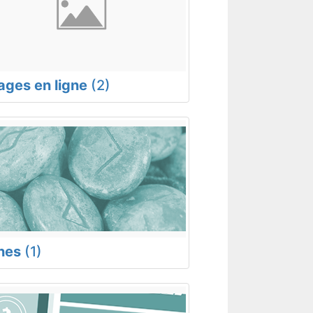
rages en ligne
(2)
nes
(1)