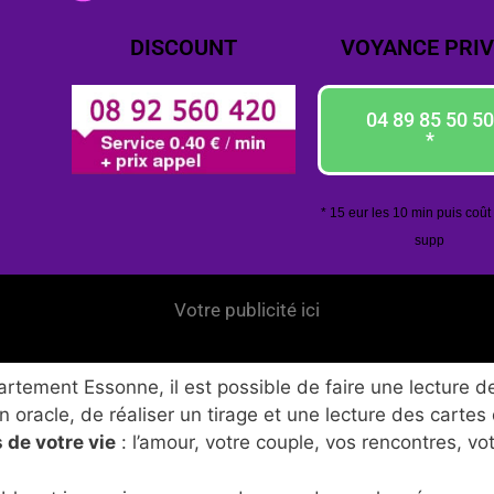
DISCOUNT
VOYANCE PRIV
04 89 85 50 50
*
* 15 eur les 10 min puis coût
supp
Votre publicité ici
tement Essonne, il est possible de faire une lecture de
 oracle, de réaliser un tirage et une lecture des cartes
 de votre vie
: l’amour, votre couple, vos rencontres, vo