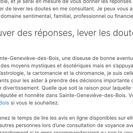
ble, et je serai en mesure de vous donner les réponses
er de lever les doutes en me consultant. Je peux vous 
 domaine sentimental, familial, professionnel ou financie
ver des réponses, lever les dout
inte-Geneviève-des-Bois, une diseuse de bonne aventur
ant des moyens mystiques et ésotériques mais en s’appuya
rologie, la cartomancie et la chiromancie, je suis celle
nts pour les aider à prendre des décisions importante c
e divertissement. Quelle que soit la raison pour laquelle
t réputée et honnête dans Sainte-Geneviève-des-Bois. 
Bois
si vous le souhaitez.
nez le temps de lire les avis en ligne disponibles sur e
autres personnes lors d’une consultation de voyance a
anchement si le gens recommanderaient ou non la voyan