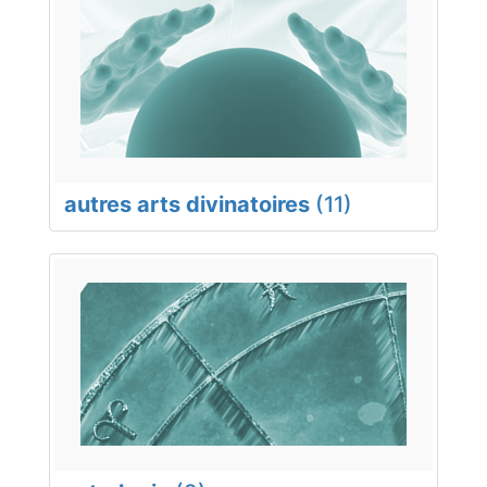
autres arts divinatoires
(11)