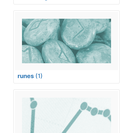
runes
(1)