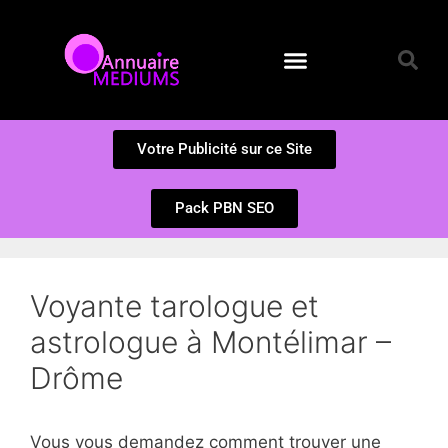
Annuaire des Médiums
Questions et Réponses
Soumission d’un site
Votre Publicité sur ce Site
Pack PBN SEO
Voyante tarologue et
astrologue à Montélimar –
Drôme
Vous vous demandez comment trouver une