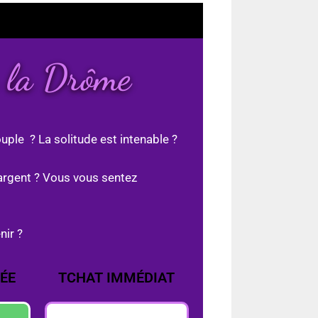
s la Drôme
uple ? La solitude est intenable ?
argent ? Vous vous sentez
nir ?
ÉE
TCHAT IMMÉDIAT