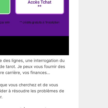
Accès Tchat
**
 par min
** crédits gratuits à l'inscription
e des lignes, une interrogation du
 de tarot. Je peux vous fournir des
tre carrière, vos finances…
 que vous cherchez et de vous
aider à résoudre les problèmes de
r.