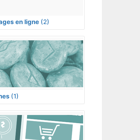
rages en ligne
(2)
nes
(1)