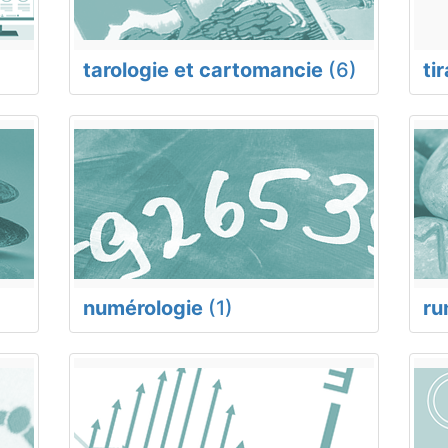
tarologie et cartomancie
(6)
ti
numérologie
(1)
ru