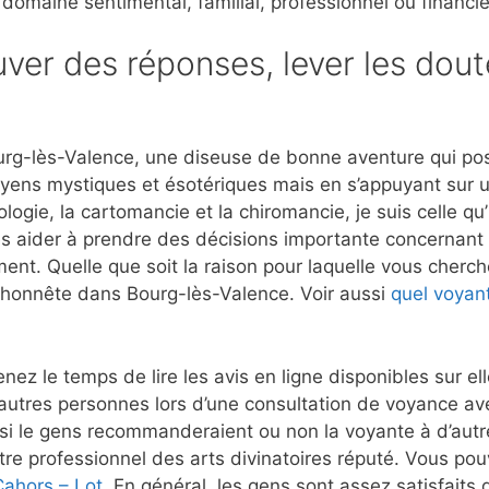
 domaine sentimental, familial, professionnel ou financie
ver des réponses, lever les dout
rg-lès-Valence, une diseuse de bonne aventure qui pos
moyens mystiques et ésotériques mais en s’appuyant sur 
ogie, la cartomancie et la chiromancie, je suis celle qu
es aider à prendre des décisions importante concernant l
ment. Quelle que soit la raison pour laquelle vous cherch
t honnête dans Bourg-lès-Valence. Voir aussi
quel voyan
nez le temps de lire les avis en ligne disponibles sur e
autres personnes lors d’une consultation de voyance a
i le gens recommanderaient ou non la voyante à d’autre
re professionnel des arts divinatoires réputé. Vous pouv
Cahors – Lot
. En général, les gens sont assez satisfaits d