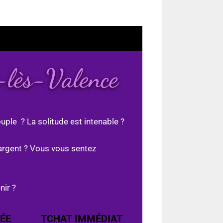
-lès-Valence
uple ? La solitude est intenable ?
argent ? Vous vous sentez
nir ?
ÉE
TCHAT IMMÉDIAT