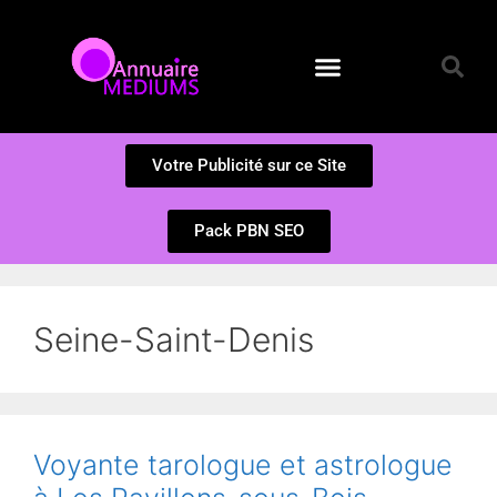
Annuaire des Médiums
Questions et Réponses
Soumission d’un site
Votre Publicité sur ce Site
Pack PBN SEO
Seine-Saint-Denis
Voyante tarologue et astrologue