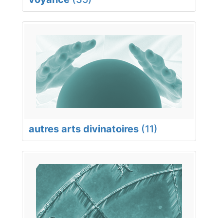
autres arts divinatoires
(11)