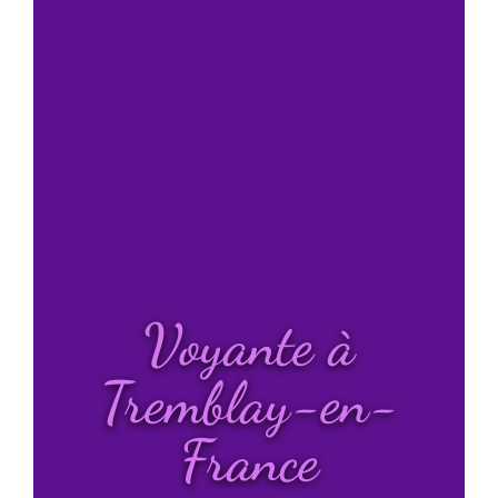
Voyante à
Tremblay-en-
France