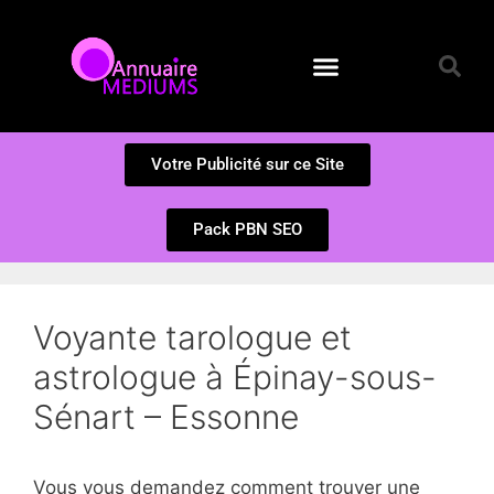
Annuaire des Médiums
Questions et Réponses
Soumission d’un site
Votre Publicité sur ce Site
Pack PBN SEO
Voyante tarologue et
astrologue à Épinay-sous-
Sénart – Essonne
Vous vous demandez comment trouver une