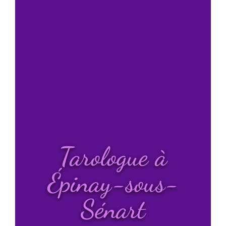
Tarologue à
Épinay-sous-
Sénart