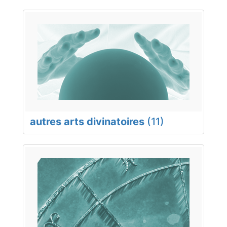
autres arts divinatoires
(11)