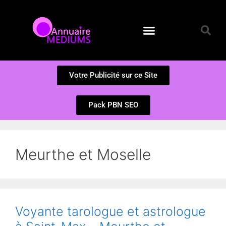
Annuaire des Médiums
Questions et Réponses
Soumission d’un site
Votre Publicité sur ce Site
Pack PBN SEO
Meurthe et Moselle
Voyante tarologue et astrologue