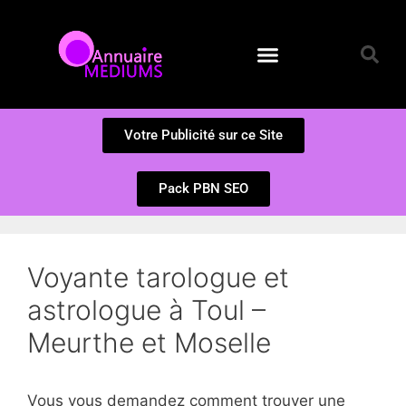
Annuaire des Médiums
Questions et Réponses
Soumission d’un site
Votre Publicité sur ce Site
Pack PBN SEO
Voyante tarologue et
astrologue à Toul –
Meurthe et Moselle
Vous vous demandez comment trouver une