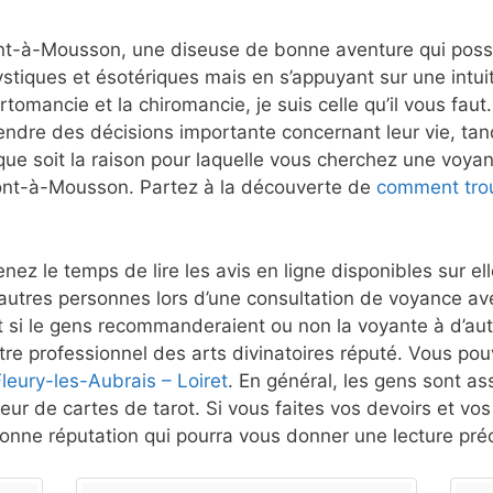
t-à-Mousson, une diseuse de bonne aventure qui possède
stiques et ésotériques mais en s’appuyant sur une intui
rtomancie et la chiromancie, je suis celle qu’il vous fau
rendre des décisions importante concernant leur vie, tan
que soit la raison pour laquelle vous cherchez une voyant
Pont-à-Mousson. Partez à la découverte de
comment trou
nez le temps de lire les avis en ligne disponibles sur e
autres personnes lors d’une consultation de voyance a
i le gens recommanderaient ou non la voyante à d’autr
re professionnel des arts divinatoires réputé. Vous pouv
leury-les-Aubrais – Loiret
. En général, les gens sont ass
eur de cartes de tarot. Si vous faites vos devoirs et vo
nne réputation qui pourra vous donner une lecture préc