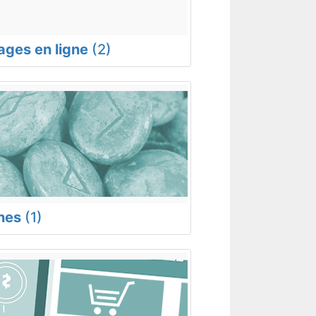
rages en ligne
(2)
nes
(1)