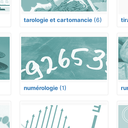
tarologie et cartomancie
(6)
ti
numérologie
(1)
ru