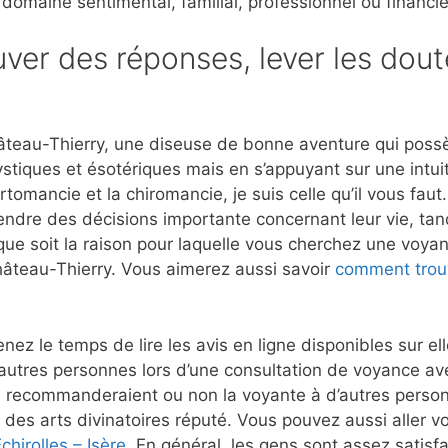
 domaine sentimental, familial, professionnel ou financie
ver des réponses, lever les dout
teau-Thierry, une diseuse de bonne aventure qui possède
stiques et ésotériques mais en s’appuyant sur une intui
rtomancie et la chiromancie, je suis celle qu’il vous fau
rendre des décisions importante concernant leur vie, tan
que soit la raison pour laquelle vous cherchez une voyant
hâteau-Thierry. Vous aimerez aussi savoir
comment trou
nez le temps de lire les avis en ligne disponibles sur e
autres personnes lors d’une consultation de voyance a
 recommanderaient ou non la voyante à d’autres person
 des arts divinatoires réputé. Vous pouvez aussi aller vo
hirolles – Isère
. En général, les gens sont assez satisfa