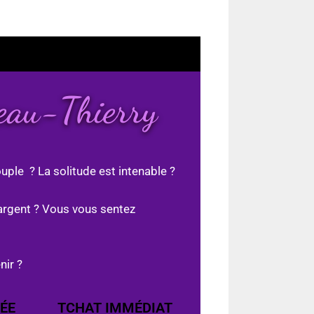
teau-Thierry
uple ? La solitude est intenable ?
argent ? Vous vous sentez
nir ?
ÉE
TCHAT IMMÉDIAT